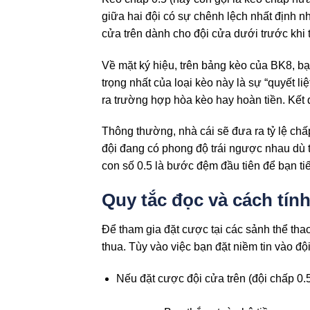
giữa hai đội có sự chênh lệch nhất định n
cửa trên dành cho đội cửa dưới trước khi t
Về mặt ký hiệu, trên bảng kèo của BK8, b
trọng nhất của loại kèo này là sự “quyết li
ra trường hợp hòa kèo hay hoàn tiền. Kết q
Thông thường, nhà cái sẽ đưa ra tỷ lệ chấp
đội đang có phong độ trái ngược nhau dù 
con số 0.5 là bước đệm đầu tiên để bạn t
Quy tắc đọc và cách tính
Để tham gia đặt cược tại các sảnh thể th
thua. Tùy vào việc bạn đặt niềm tin vào đ
Nếu đặt cược đội cửa trên (đội chấp 0.5