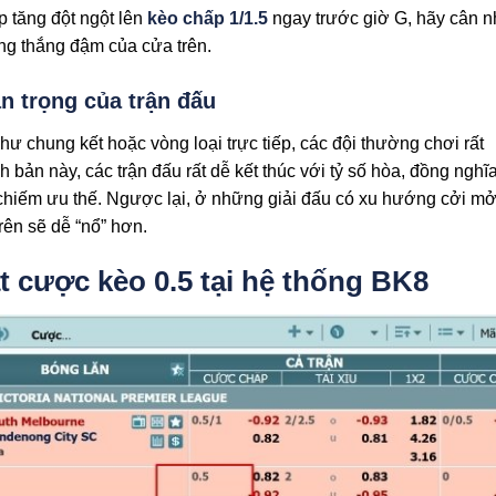
p tăng đột ngột lên
kèo chấp 1/1.5
ngay trước giờ G, hãy cân 
ăng thắng đậm của cửa trên.
an trọng của trận đấu
ư chung kết hoặc vòng loại trực tiếp, các đội thường chơi rất
h bản này, các trận đấu rất dễ kết thúc với tỷ số hòa, đồng nghĩ
 chiếm ưu thế. Ngược lại, ở những giải đấu có xu hướng cởi m
rên sẽ dễ “nổ” hơn.
 cược kèo 0.5 tại hệ thống BK8