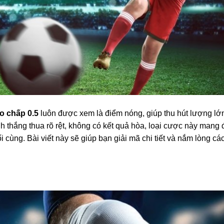
o chấp 0.5
luôn được xem là điểm nóng, giúp thu hút lượng lớ
ịnh thắng thua rõ rệt, không có kết quả hòa, loại cược này mang
i cùng. Bài viết này sẽ giúp bạn giải mã chi tiết và nắm lòng cá