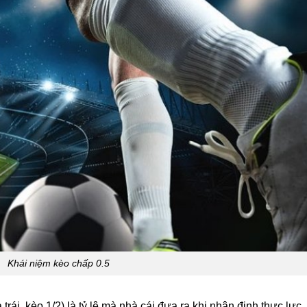
Khái niệm kèo chấp 0.5
rái, kèo 1/2) là tỷ lệ mà nhà cái đưa ra khi nhận định thực lực