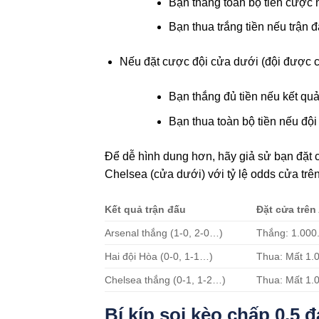
Bạn thắng toàn bộ tiền cược n
Bạn thua trắng tiền nếu trận đ
Nếu đặt cược đội cửa dưới (đội được c
Bạn thắng đủ tiền nếu kết quả
Bạn thua toàn bộ tiền nếu đội
Để dễ hình dung hơn, hãy giả sử bạn đặt 
Chelsea (cửa dưới) với tỷ lệ odds cửa trên
Kết quả trận đấu
Đặt cửa trên
Arsenal thắng (1-0, 2-0…)
Thắng: 1.000
Hai đội Hòa (0-0, 1-1…)
Thua: Mất 1.
Chelsea thắng (0-1, 1-2…)
Thua: Mất 1.
Bí kíp soi kèo chấp 0.5 