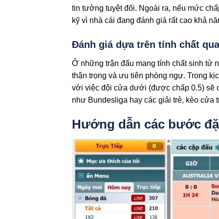
tin tưởng tuyệt đối. Ngoài ra, nếu mức chấ
kỹ vì nhà cái đang đánh giá rất cao khả n
Đánh giá dựa trên tính chất qu
Ở những trận đấu mang tính chất sinh tử nh
thận trọng và ưu tiên phòng ngự. Trong kịc
với việc đội cửa dưới (được chấp 0.5) sẽ
như Bundesliga hay các giải trẻ, kèo cửa t
Hướng dẫn các bước đặt