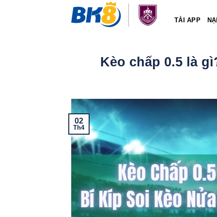
Bỏ
qua
TẢI APP
NẠ
nội
dung
Kèo chấp 0.5 là gì
02
Th4